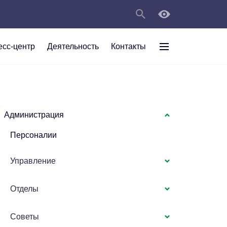
есс-центр
Деятельность
Контакты
раждан
рт
а
С
ии Анжеро-
 округа в
тов
персональных
Администрация
Персоналии
мяти"
Управление
Отделы
Советы