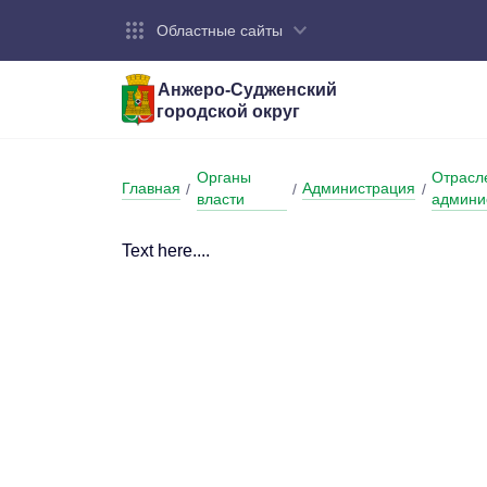
Областные сайты
Анжеро-Судженский
городской округ
Город:
Органы власти:
Деятельность:
Контакты:
Общие све
Администр
Экономика
Контактна
Органы
Отрасл
Главная
Администрация
/
/
/
Устав горо
Отраслевы
Промышле
Обращения
власти
админи
администр
Националь
Text here....
Федеральн
Противоде
Бюджет