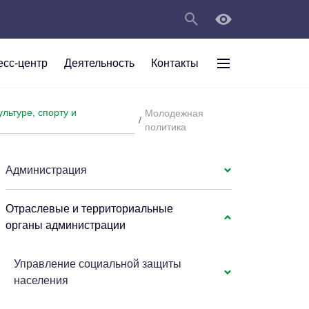
есс-центр
Деятельность
Контакты
раждан
льтуре, спорту и
Молодежная
/
рт
а
С
ии Анжеро-
политика
 округа в
тов
персональных
Администрация
мяти"
Отраслевые и территориальные
органы администрации
Управление социальной защиты
населения