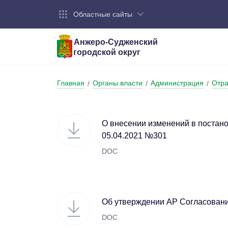
Областные сайты
Анжеро-Судженский
городской округ
Город:
Органы власти:
Деятельность:
Контакты:
Общие све
Администр
Экономика
Контактна
Главная
Органы власти
Администрация
Отра
/
/
/
Устав горо
Отраслевы
Промышле
Обращения
администр
Националь
О внесении изменений в постан
Федеральн
Противоде
05.04.2021 №301
DOC
Бюджет
Об утверждении АР Согласовани
DOC