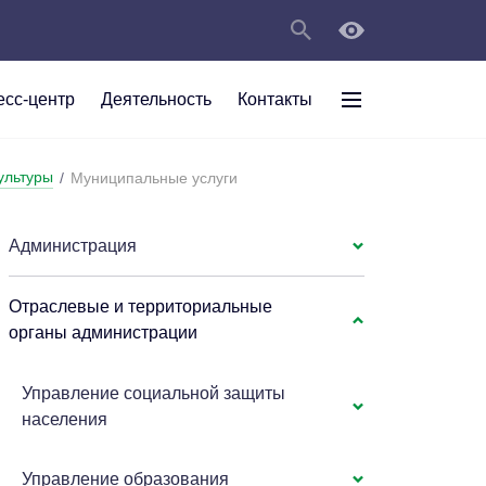
есс-центр
Деятельность
Контакты
раждан
ультуры
/
Муниципальные услуги
рт
а
С
ии Анжеро-
 округа в
тов
персональных
Администрация
Отраслевые и территориальные
мяти"
органы администрации
Управление социальной защиты
населения
Управление образования