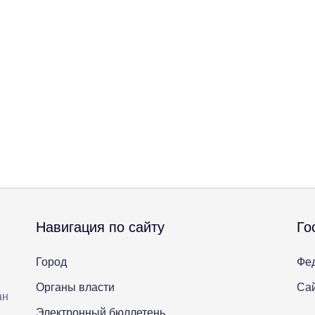
Навигация по сайту
Го
Город
Фе
Органы власти
Сай
ан
Электронный бюллетень