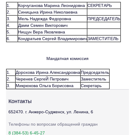
1.
Корчуганова Марина Леонидовна
СЕКРЕТАРЬ
2.
Синицына Ирина Николаевна
3.
Мель Надежда Федоровна
ПРЕДСЕДАТЕЛЬ
4.
Дамм Семен Викторович
5.
Нищун Вера Яковлевна
6.
Кондратьев Сергей Владимирович
ЗАМЕСТИТЕЛЬ
Мандатная комиссия
1.
Дорохова Ирина Александровна
Председатель
2.
Черенев СергеЙ Петрович
Заместитель
3.
Микрюкова Ольга Борисовна
Секретарь
Контакты
652470. г. Анжеро-Судженск, ул. Ленина, 6
Телефоны по вопросам обращений граждан
8 (384-53) 6-45-27