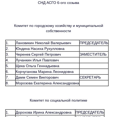
СНД АСГО 6-ого созыва
Комитет по городскому хозяйству и муниципальной
собственности
1.
Лановикин Николай Валерьевич
ПРЕДСЕДАТЕЛЬ
2.
Юндина Насиха Рухулловна
3.
Черенев Сергей Петрович
ЗАМЕСТИТЕЛЬ
4.
Лучанкин Илья Павлович
5.
Щека Ольга Геннадьевна
6.
Корчуганова Марина Леонидовна
7.
Дамм Семен Викторович
СЕКРЕТАРЬ
8.
Морозова Екатерина Александровна
Комитет по социальной политике
1.
Дорохова Ирина Александровна
ПРЕДСЕДАТЕЛЬ