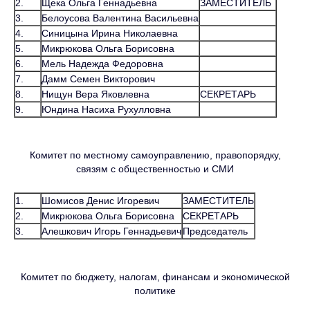
2.
Щека Ольга Геннадьевна
ЗАМЕСТИТЕЛЬ
3.
Белоусова Валентина Васильевна
4.
Синицына Ирина Николаевна
5.
Микрюкова Ольга Борисовна
6.
Мель Надежда Федоровна
7.
Дамм Семен Викторович
8.
Нищун Вера Яковлевна
СЕКРЕТАРЬ
9.
Юндина Насиха Рухулловна
Комитет по местному самоуправлению, правопорядку,
связям с общественностью и СМИ
1.
Шомисов Денис Игоревич
ЗАМЕСТИТЕЛЬ
2.
Микрюкова Ольга Борисовна
СЕКРЕТАРЬ
3.
Алешкович Игорь Геннадьевич
Председатель
Комитет по бюджету, налогам, финансам и экономической
политике