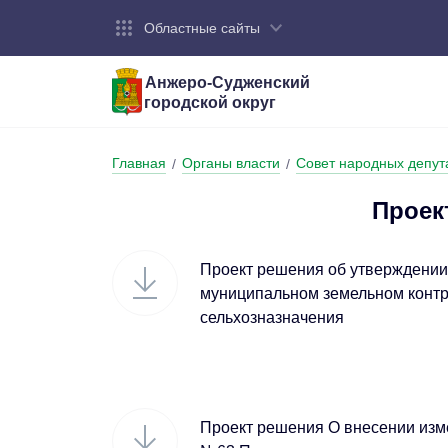
Областные сайты
Анжеро-Судженский
городской округ
Город:
Органы власти:
Деятельность:
Контакты:
Общие све
Администр
Экономика
Контактна
Главная
Органы власти
Совет народных депут
/
/
Устав горо
Отраслевы
Промышле
Обращения
администр
Проек
Националь
Федеральн
Противоде
Проект решения об утверждении
муниципальном земельном контр
Бюджет
сельхозназначения
Проект решения О внесении изме