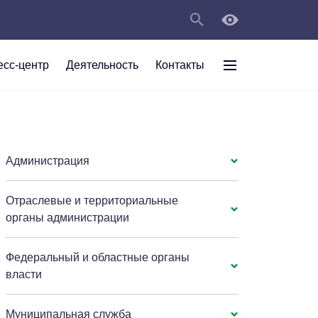
есс-центр
Деятельность
Контакты
раждан
рт
а
С
ии Анжеро-
 округа в
тов
персональных
Администрация
Отраслевые и территориальные
мяти"
органы администрации
Федеральный и областные органы
власти
Муниципальная служба