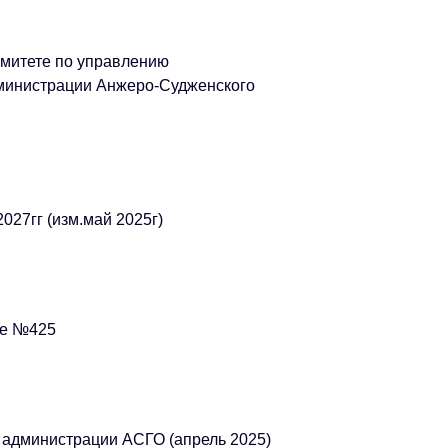
митете по управлению
инистрации Анжеро-Судженского
2027гг (изм.май 2025г)
ие №425
 администрации АСГО (апрель 2025)