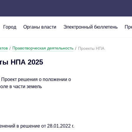
Город
Органы власти
Электронный бюллетень
Пр
дения
ация
 и финансы
я информация
Символика
Муниципальная служба
Экология
Ответы на обращения г
атов
Правотворческая деятельность
/
/
Проекты НПА
да
е и территориальные органы
нность
 граждан
Общественный транспо
Глава городского округ
СВОи ГЕРОИ. КУZБАС
Политика администрац
ации
Судженского городского
ты НПА 2025
ные проекты
Совет народных депута
Лига отличников
отношении обработки 
ый и областные органы власти
данных
йствие коррупции
Выборы
 Проект решения о положении о
оле в части земель
"Электронная Книга Па
нений в решение от 28.01.2022 г.