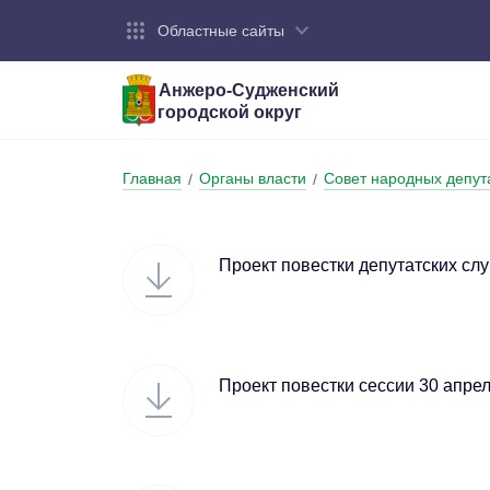
Областные сайты
Анжеро-Судженский
городской округ
Город:
Органы власти:
Деятельность:
Контакты:
Общие све
Администр
Экономика
Контактна
Главная
Органы власти
Совет народных депут
/
/
Устав горо
Отраслевы
Промышле
Обращения
администр
Националь
Проект повестки депутатских сл
Федеральн
Противоде
Бюджет
Проект повестки сессии 30 апре