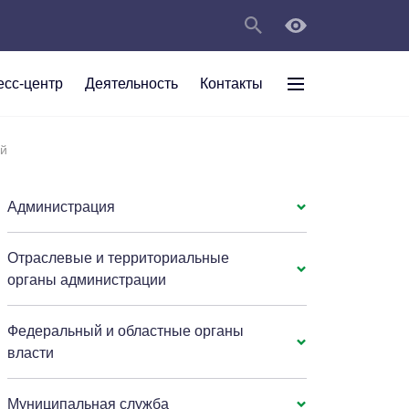
есс-центр
Деятельность
Контакты
раждан
ий
рт
а
С
ии Анжеро-
 округа в
тов
персональных
Администрация
Отраслевые и территориальные
мяти"
органы администрации
Федеральный и областные органы
власти
Муниципальная служба