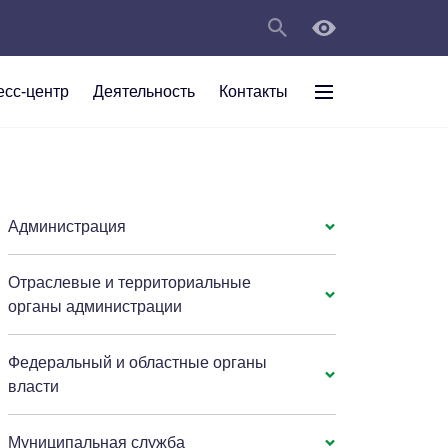
есс-центр
Деятельность
Контакты
раждан
рт
а
С
ии Анжеро-
 округа в
тов
персональных
Администрация
Отраслевые и территориальные
мяти"
органы администрации
Федеральный и областные органы
власти
Муниципальная служба