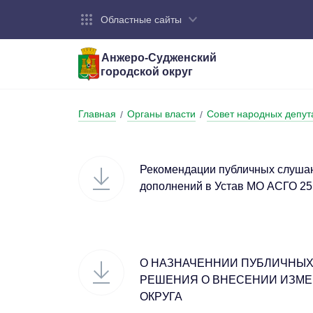
Областные сайты
Анжеро-Судженский
городской округ
Город:
Органы власти:
Деятельность:
Контакты:
Общие све
Администр
Экономика
Контактна
Главная
Органы власти
Совет народных депут
/
/
Устав горо
Отраслевы
Промышле
Обращения
администр
Националь
Рекомендации публичных слушан
Федеральн
Противоде
дополнений в Устав МО АСГО 25
Бюджет
О НАЗНАЧЕННИИ ПУБЛИЧНЫХ
РЕШЕНИЯ О ВНЕСЕНИИ ИЗМЕ
ОКРУГА