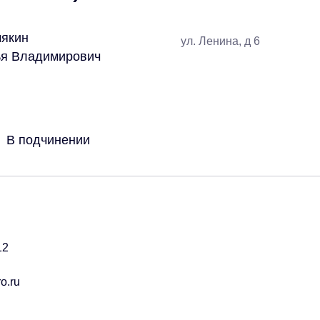
якин
ул. Ленина, д 6
я Владимирович
В подчинении
12
o.ru