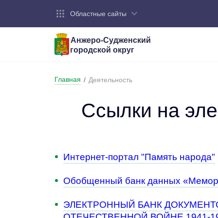
Областные сайты
Анжеро-Судженский
городской округ
Город:
Органы власти:
Деятельность:
Контакты:
Общие све
Администр
Экономика
Контактна
Главная
/
Деятельность
Устав горо
Отраслевы
Промышле
Обращения
администр
Ссылки на эл
Националь
Федеральн
Противоде
Бюджет
Интернет-портал "Память народа"
Обобщенный банк данных «Мемо
ЭЛЕКТРОННЫЙ БАНК ДОКУМЕНТ
ОТЕЧЕСТВЕННОЙ ВОЙНЕ 1941-194