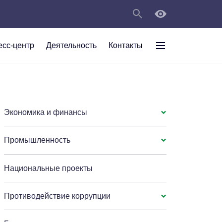
есс-центр
Деятельность
Контакты
раждан
рт
а
С
ии Анжеро-
 округа в
тов
персональных
Экономика и финансы
Промышленность
мяти"
Национальные проекты
Противодействие коррупции