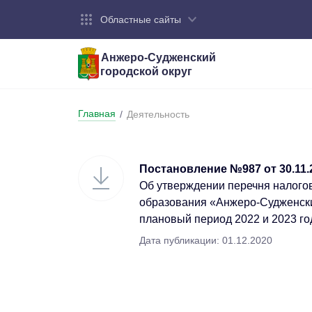
Областные сайты
Анжеро-Судженский
городской округ
Город:
Органы власти:
Деятельность:
Контакты:
Общие све
Администр
Экономика
Контактна
Главная
/
Деятельность
Устав горо
Отраслевы
Промышле
Обращения
администр
Националь
Постановление №987 от 30.11.
Федеральн
Противоде
Об утверждении перечня налого
образования «Анжеро-Судженский
Бюджет
плановый период 2022 и 2023 г
Дата публикации: 01.12.2020