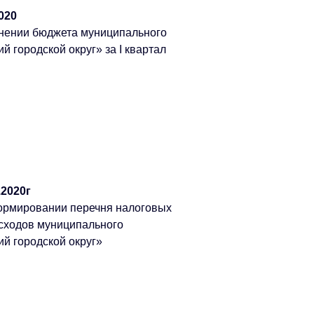
020
лнении бюджета муниципального
 городской округ» за I квартал
.2020г
ормировании перечня налоговых
асходов муниципального
й городской округ»