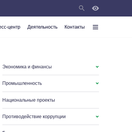
есс-центр
Деятельность
Контакты
раждан
рт
а
С
ии Анжеро-
 округа в
тов
персональных
Экономика и финансы
Промышленность
мяти"
Национальные проекты
Противодействие коррупции