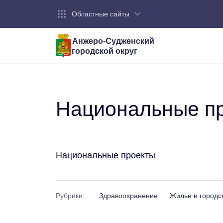
Областные сайты
Анжеро-Судженский
городской округ
Город:
Органы власти:
Деятельность:
Контакты:
Общие све
Администр
Экономика
Контактна
Устав горо
Отраслевы
Промышле
Обращения
администр
Национальные пр
Националь
Федеральн
Противоде
Бюджет
Национальные проекты
Рубрики:
Здравоохранение
Жилье и городс