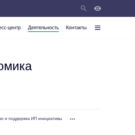
есс-центр
Деятельность
Контакты
раждан
рт
а
С
ии Анжеро-
 округа в
омика
тов
персональных
мяти"
...
во и поддержка ИП инициативы