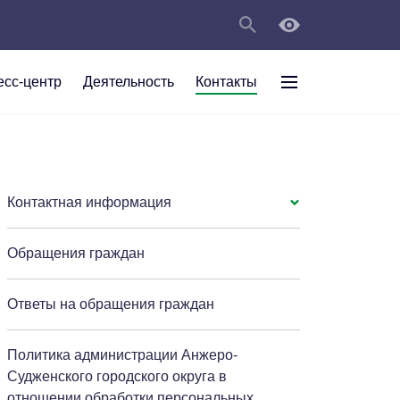
есс-центр
Деятельность
Контакты
раждан
рт
а
С
ии Анжеро-
 округа в
тов
персональных
Контактная информация
Обращения граждан
мяти"
Ответы на обращения граждан
Политика администрации Анжеро-
Судженского городского округа в
отношении обработки персональных