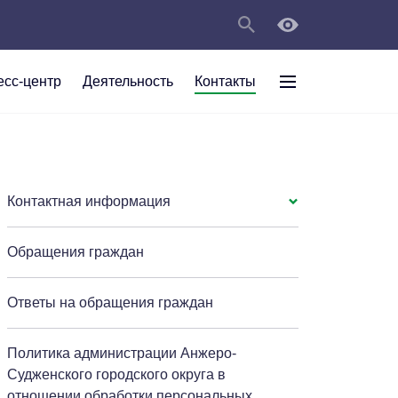
есс-центр
Деятельность
Контакты
раждан
рт
а
С
ии Анжеро-
 округа в
тов
персональных
Контактная информация
Обращения граждан
мяти"
Ответы на обращения граждан
Политика администрации Анжеро-
Судженского городского округа в
отношении обработки персональных