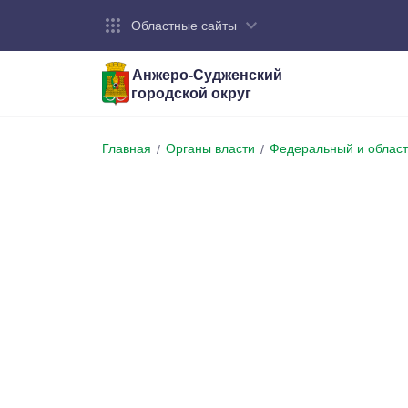
Областные сайты
Анжеро-Судженский
городской округ
Город:
Органы власти:
Деятельность:
Контакты:
Общие све
Администр
Экономика
Контактна
Главная
Органы власти
Федеральный и област
/
/
Устав горо
Отраслевы
Промышле
Обращения
администр
Националь
Федеральн
Противоде
Бюджет