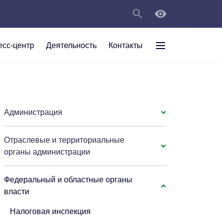
есс-центр
Деятельность
Контакты
раждан
рт
а
С
ии Анжеро-
 округа в
тов
персональных
Администрация
Отраслевые и территориальные
мяти"
органы администрации
Федеральный и областные органы
власти
Налоговая инспекция