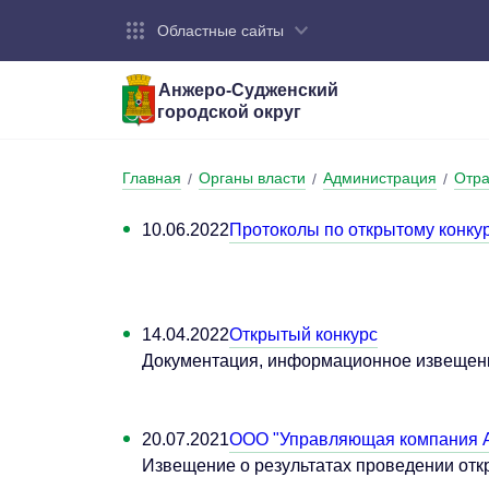
Областные сайты
Анжеро-Судженский
городской округ
Город:
Органы власти:
Деятельность:
Контакты:
Общие све
Администр
Экономика
Контактна
Главная
Органы власти
Администрация
Отра
/
/
/
Устав горо
Отраслевы
Промышле
Обращения
администр
10.06.2022
Протоколы по открытому конку
Националь
Федеральн
Противоде
Бюджет
14.04.2022
Открытый конкурс
Документация, информационное извещение
20.07.2021
ООО "Управляющая компания 
Извещение о результатах проведении отк