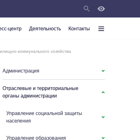
есс-центр
Деятельность
Контакты
раждан
илищно-коммунального хозяйства
рт
а
С
ии Анжеро-
 округа в
тов
персональных
Администрация
Отраслевые и территориальные
мяти"
органы администрации
Управление социальной защиты
населения
Управление образования