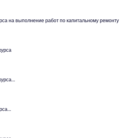
рса на выполнение работ по капитальному ремонту
курса
урса...
са...