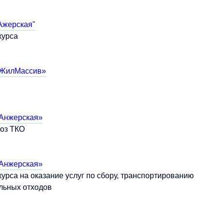
Ажерская"
курса
 ЖилМассив»
Анжерская»
воз ТКО
Анжерская»
урса на оказание услуг по сбору, транспортированию
льных отходов