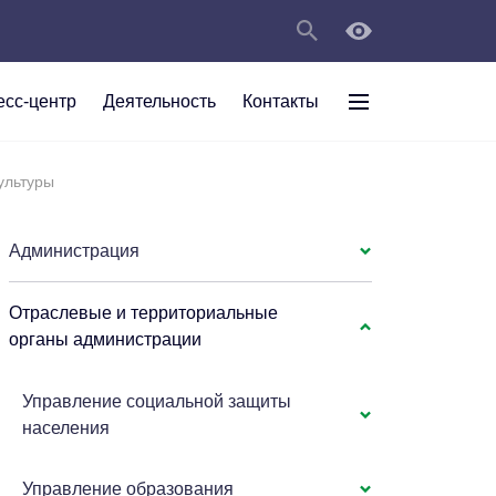
есс-центр
Деятельность
Контакты
раждан
ультуры
рт
а
С
ии Анжеро-
 округа в
тов
персональных
Администрация
Отраслевые и территориальные
мяти"
органы администрации
Управление социальной защиты
населения
Управление образования