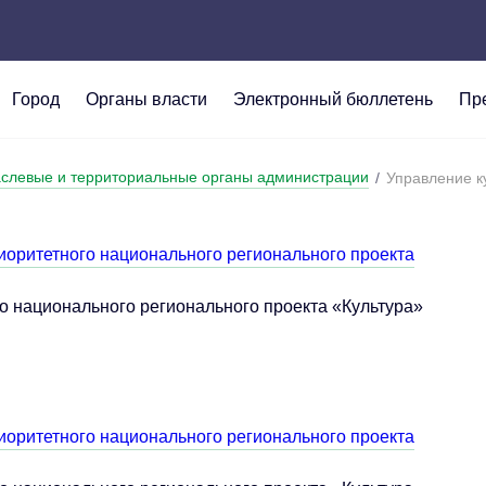
Город
Органы власти
Электронный бюллетень
Пр
дения
ация
 и финансы
я информация
Символика
Муниципальная служба
Экология
Ответы на обращения г
слевые и территориальные органы администрации
/
Управление к
да
е и территориальные органы
нность
 граждан
Общественный транспо
Глава городского округ
СВОи ГЕРОИ. КУZБАС
Политика администрац
ации
Судженского городского
ные проекты
Совет народных депута
Лига отличников
отношении обработки 
иоритетного национального регионального проекта
ый и областные органы власти
данных
йствие коррупции
Выборы
о национального регионального проекта «Культура»
"Электронная Книга Па
иоритетного национального регионального проекта