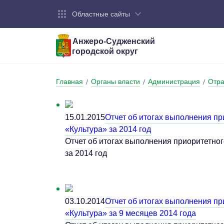
Областные сайты
Анжеро-Судженский
городской округ
Город:
Органы власти:
Деятельность:
Контакты:
Общие све
Администр
Экономика
Контактна
Главная
Органы власти
Администрация
Отра
/
/
/
Устав горо
Отраслевы
Промышле
Обращения
администр
Националь
15.01.2015
Отчет об итогах выполнения пр
Федеральн
«Культура» за 2014 год
Противоде
Отчет об итогах выполнения приоритетног
Бюджет
за 2014 год
03.10.2014
Отчет об итогах выполнения пр
«Культура» за 9 месяцев 2014 года