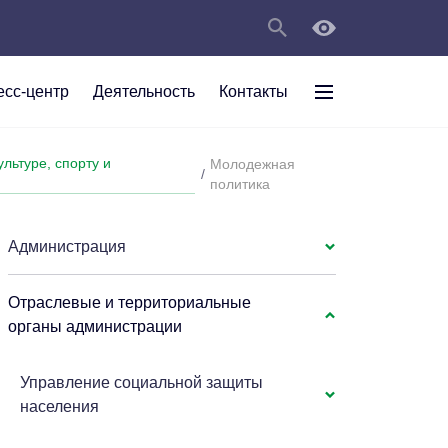
есс-центр
Деятельность
Контакты
раждан
льтуре, спорту и
Молодежная
/
рт
а
С
ии Анжеро-
политика
 округа в
тов
персональных
Администрация
мяти"
Отраслевые и территориальные
органы администрации
Управление социальной защиты
населения