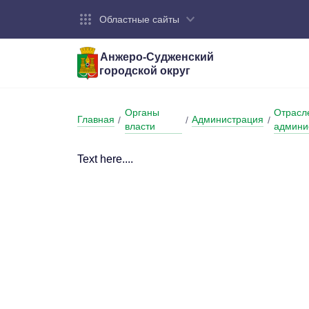
Областные сайты
Анжеро-Судженский
городской округ
Город:
Органы власти:
Деятельность:
Контакты:
Общие све
Администр
Экономика
Контактна
Органы
Отрасл
Главная
Администрация
/
/
/
Устав горо
Отраслевы
Промышле
Обращения
власти
админи
администр
Националь
Text here....
Федеральн
Противоде
Бюджет