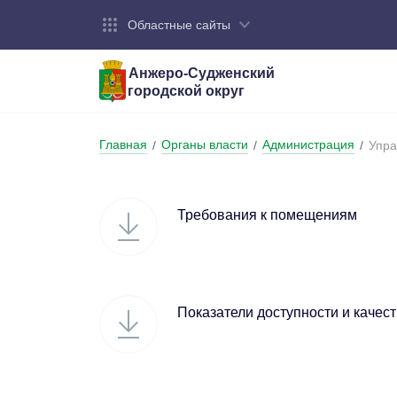
Областные сайты
Анжеро-Судженский
городской округ
Город:
Органы власти:
Деятельность:
Контакты:
Общие све
Администр
Экономика
Контактна
Главная
Органы власти
Администрация
/
/
/
Упра
Устав горо
Отраслевы
Промышле
Обращения
администр
Националь
Требования к помещениям
Федеральн
Противоде
Бюджет
Показатели доступности и качес