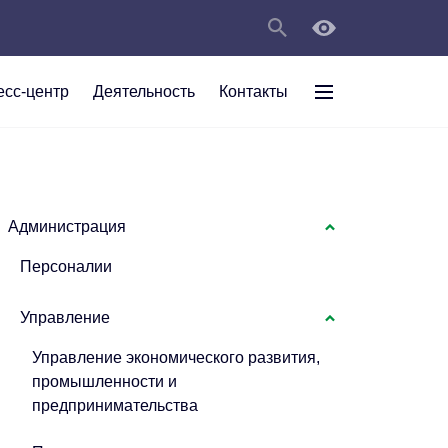
есс-центр
Деятельность
Контакты
раждан
рт
а
С
ии Анжеро-
 округа в
тов
персональных
Администрация
Персоналии
мяти"
Управление
Управление экономического развития,
промышленности и
предпринимательства