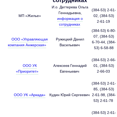
сотрудниках
И.о. Дегтерева Ольга
(384-53) 2-61-
Геннадьевна,
МП «Жилье»
02, (384-53)
информация о
2-61-19
сотрудниках
(384-53) 6-80-
07, (384-53)
ООО «Управляющая
Ружицкий Данил
6-70-44, (384-
компания Анжерская»
Васильевич
53) 6-58-88
(384-53) 2-66-
ООО УК
Алексеев Геннадий
01, (384-53)
«Приоритет»
Евгеньевич
2-66-03
(384-53) 2-61-
85, (384-53)
ООО УК «Аркада»
Кудин Юрий Сергеевич
2-61-98, (384-
53) 2-61-78
(384-53) 2-61-