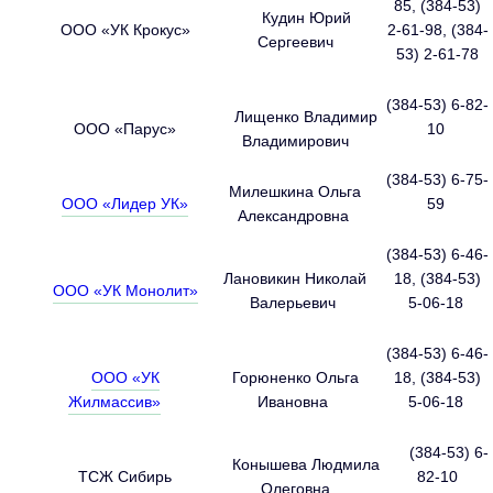
85, (384-53)
Кудин Юрий
ООО «УК Крокус»
2-61-98, (384-
Сергеевич
53) 2-61-78
(384-53) 6-82-
Лищенко Владимир
ООО «Парус»
10
Владимирович
(384-53) 6-75-
Милешкина Ольга
ООО «Лидер УК»
59
Александровна
(384-53) 6-46-
Лановикин Николай
18, (384-53)
ООО «УК Монолит»
Валерьевич
5-06-18
(384-53) 6-46-
ООО «УК
Горюненко Ольга
18, (384-53)
Жилмассив»
Ивановна
5-06-18
(384-53) 6-
Конышева Людмила
ТСЖ Сибирь
82-10
Олеговна