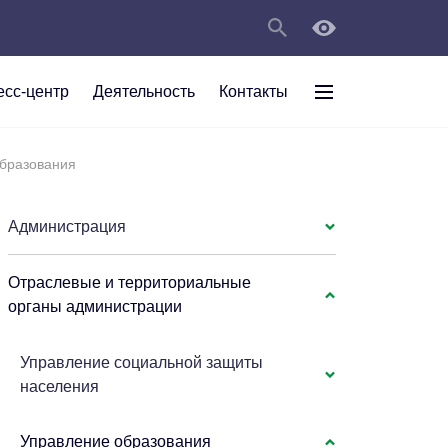
есс-центр
Деятельность
Контакты
раждан
бразования
рт
а
С
ии Анжеро-
 округа в
тов
персональных
Администрация
Отраслевые и территориальные
мяти"
органы администрации
Управление социальной защиты
населения
Управление образования