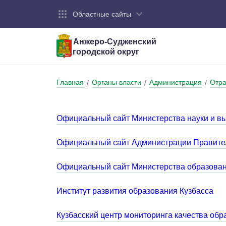
Областные сайты
Анжеро-Судженский
городской округ
Город:
Органы власти:
Деятельность:
Контакты:
Общие све
Администр
Экономика
Контактна
Главная
Органы власти
Администрация
Отра
/
/
/
Устав горо
Отраслевы
Промышле
Обращения
администр
Националь
Официальный сайт Министерства науки и в
Федеральн
Противоде
Официальный сайт Администрации Правител
Бюджет
Официальный сайт Министерства образован
Институт развития образования Кузбасса
Кузбасский центр мониторинга качества обр