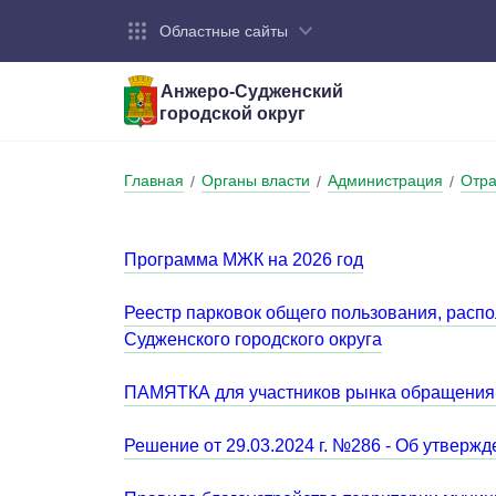
Областные сайты
Анжеро-Судженский
городской округ
Город:
Органы власти:
Деятельность:
Контакты:
Общие све
Администр
Экономика
Контактна
Главная
Органы власти
Администрация
Отра
/
/
/
Устав горо
Отраслевы
Промышле
Обращения
администр
Националь
Программа МЖК на 2026 год
Федеральн
Противоде
Реестр парковок общего пользования, расп
Бюджет
Судженского городского округа
ПАМЯТКА для участников рынка обращения с
Решение от 29.03.2024 г. №286 - Об утверж