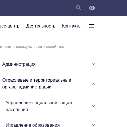
есс-центр
Деятельность
Контакты
раждан
илищно-коммунального хозяйства
рт
а
С
ии Анжеро-
 округа в
тов
персональных
Администрация
Отраслевые и территориальные
мяти"
органы администрации
Управление социальной защиты
населения
Управление образования