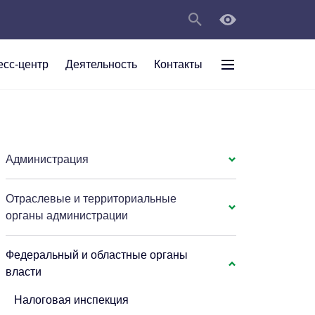
есс-центр
Деятельность
Контакты
раждан
рт
а
С
ии Анжеро-
 округа в
тов
персональных
Администрация
Отраслевые и территориальные
мяти"
органы администрации
Федеральный и областные органы
власти
Налоговая инспекция