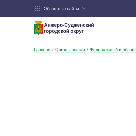
Областные сайты
Анжеро-Судженский
городской округ
Город:
Органы власти:
Деятельность:
Контакты:
Общие све
Администр
Экономика
Контактна
Главная
Органы власти
Федеральный и област
/
/
Устав горо
Отраслевы
Промышле
Обращения
администр
Националь
Федеральн
Противоде
Бюджет