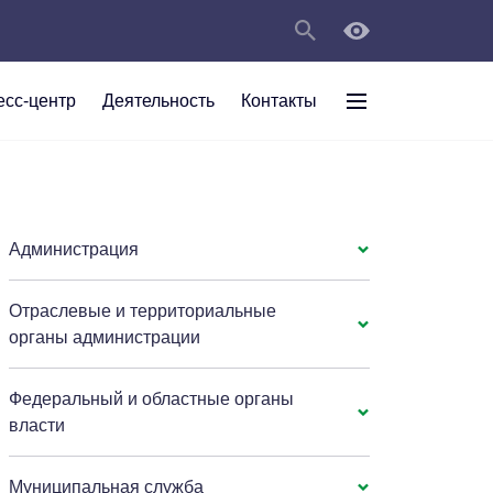
есс-центр
Деятельность
Контакты
раждан
рт
а
С
ии Анжеро-
 округа в
тов
персональных
Администрация
Отраслевые и территориальные
мяти"
органы администрации
Федеральный и областные органы
власти
Муниципальная служба