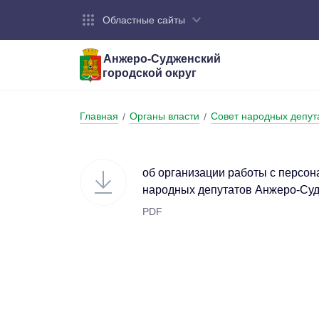
Областные сайты
Анжеро-Судженский
городской округ
Город:
Органы власти:
Деятельность:
Контакты:
Общие све
Администр
Экономика
Контактна
Главная
Органы власти
Совет народных депут
/
/
Устав горо
Отраслевы
Промышле
Обращения
администр
Националь
об организации работы с персо
Федеральн
Противоде
народных депутатов Анжеро-Судж
PDF
Бюджет