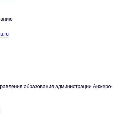
ванию
u.ru
управления образования администрации Анжеро-
u