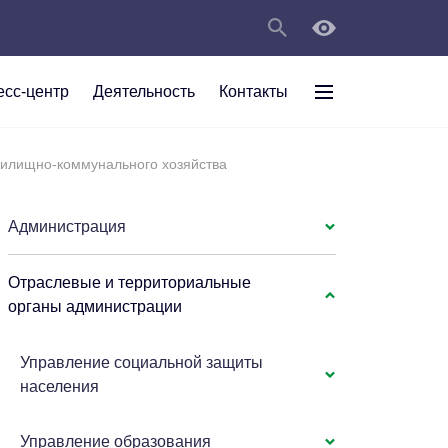
есс-центр
Деятельность
Контакты
раждан
илищно-коммунального хозяйства
рт
а
С
ии Анжеро-
 округа в
тов
персональных
Администрация
Отраслевые и территориальные
мяти"
органы администрации
Управление социальной защиты
населения
Управление образования