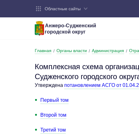
Областные сайты
Анжеро-Судженский
городской округ
Город:
Органы власти:
Деятельность:
Контакты:
Общие све
Администр
Экономика
Контактна
Главная
Органы власти
Администрация
Отра
/
/
/
Устав горо
Отраслевы
Промышле
Обращения
администр
Комплексная схема организа
Националь
Судженского городского округ
Федеральн
Противоде
Утверждена
потановлением АСГО от 01.04.2
Бюджет
Первый том
Второй том
Третий том