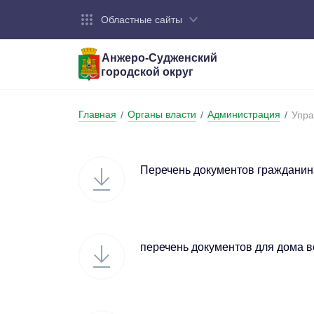
Областные сайты
Анжеро-Судженский
городской округ
Город:
Органы власти:
Деятельность:
Контакты:
Общие све
Администр
Экономика
Контактна
Главная
Органы власти
Администрация
/
/
/
Упра
Устав горо
Отраслевы
Промышле
Обращения
администр
Националь
Перечень документов гражданин
Федеральн
Противоде
Бюджет
перечень документов для дома 