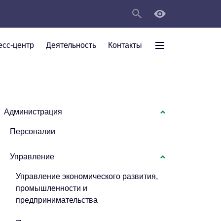
есс-центр
Деятельность
Контакты
раждан
рт
а
С
ии Анжеро-
 округа в
тов
персональных
Администрация
Персоналии
мяти"
Управление
Управление экономического развития,
промышленности и
предпринимательства